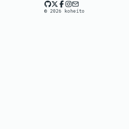
koheito on Github
koheito on X
koheito on Facebook
koheito on Instagra
Send an email to 
© 2026 koheito