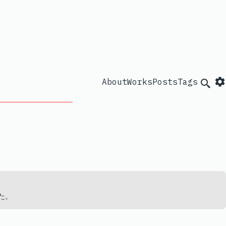
About
Works
Posts
Tags
Searc
た。