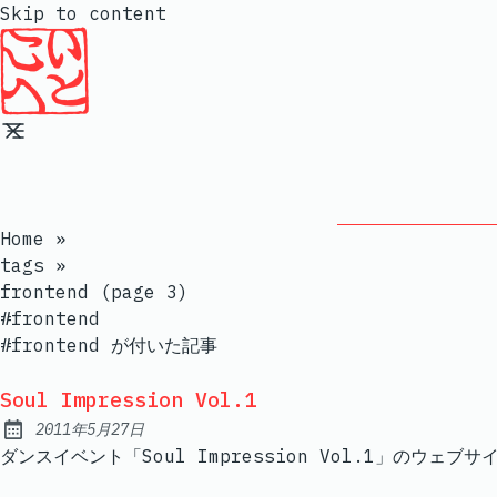
Skip to content
Home
»
tags
»
frontend (page 3)
#frontend
#frontend が付いた記事
Soul Impression Vol.1
2011年5月27日
Published:
ダンスイベント「Soul Impression Vol.1」の